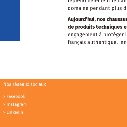
reprend fièrement le fl
domaine pendant plus de
Aujourd’hui, nos chaussu
de produits techniques e
engagement à protéger les
français authentique, inn
Nos réseaux sociaux
Facebook
Instagram
Linkedin