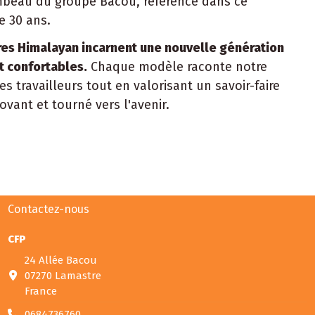
ambeau du groupe Bacou, référence dans ce
 30 ans.
res Himalayan incarnent une nouvelle génération
t confortables.
Chaque modèle raconte notre
 travailleurs tout en valorisant un savoir-faire
ovant et tourné vers l'avenir.
Contactez-nous
CFP
24 Allée Bacou
07270 Lamastre
France
0684736760